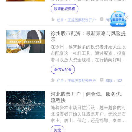
以有限的资金撬动更大的投资机会，成
股票配资流程
为了实现财富增值的关键。....
栏目：正规股票配资开户
阅读：155
徐州股市配资：最新策略与风险提
示
在徐州，越来越多的投资者开始关注股
市配资这一杠杆工具。通过配资，投资
者可以放大资金规模，在行情向好时获
得更高收益。然而卓信宝配资，配资并
卓信宝配资
非稳赚不赔，掌握最新策略....
栏目：正规股票配资开户
阅读：102
河北股票开户｜佣金低、服务优、
流程快
随着资本市场日益活跃，越来越多的河
北投资者开始关注股票开户。无论是石
家庄、唐山、保定，还是邯郸、秦皇岛
等地的居民，都希望在本地找到一家佣
河北