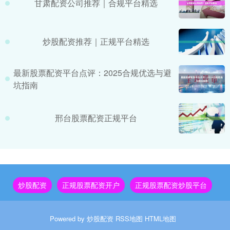
甘肃配资公司推荐｜合规平台精选
炒股配资推荐｜正规平台精选
最新股票配资平台点评：2025合规优选与避
坑指南
邢台股票配资正规平台
炒股配资
正规股票配资开户
正规股票配资炒股平台
Powered by
炒股配资
RSS地图
HTML地图