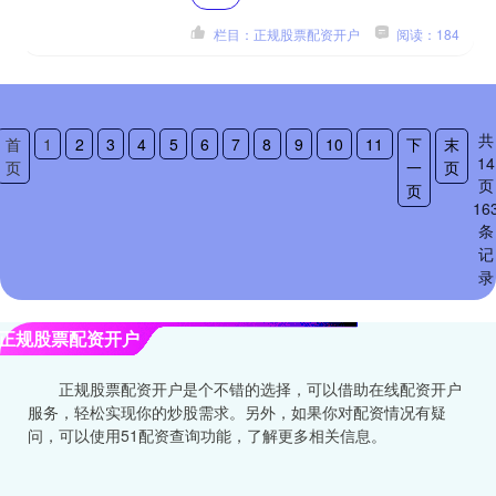
金低、服务好、开户快的证....
栏目：正规股票配资开户
阅读：184
共
首
1
2
3
4
5
6
7
8
9
10
11
下
末
14
页
一
页
页
页
16
条
记
录
正规股票配资开户
正规股票配资开户是个不错的选择，可以借助在线配资开户
服务，轻松实现你的炒股需求。另外，如果你对配资情况有疑
问，可以使用51配资查询功能，了解更多相关信息。