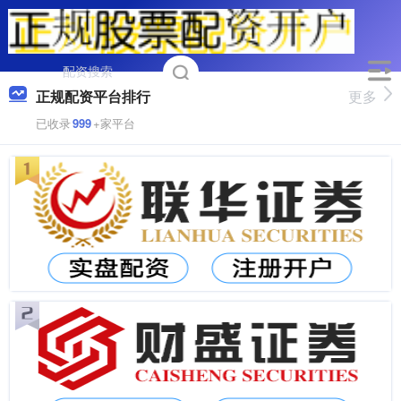
正规配资平台排行
更多
已收录
999
+家平台