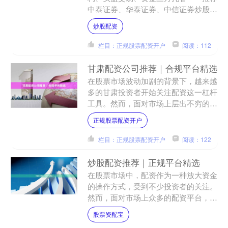
中泰证券、华泰证券、中信证券炒股配
资 在股票市场投资中，配资作为一种
炒股配资
放大资金杠杆的方式，近年....
栏目：正规股票配资开户
阅读：112
甘肃配资公司推荐｜合规平台精选
在股票市场波动加剧的背景下，越来越
多的甘肃投资者开始关注配资这一杠杆
工具。然而，面对市场上层出不穷的配
资公司，如何选择一家合规、安全、透
正规股票配资开户
明的平台，成为投资者最关....
栏目：正规股票配资开户
阅读：122
炒股配资推荐｜正规平台精选
在股票市场中，配资作为一种放大资金
的操作方式，受到不少投资者的关注。
然而，面对市场上众多的配资平台，如
何选择一家正规、安全、透明的平台股
股票资配宝
票资配宝，成为投资者最关....