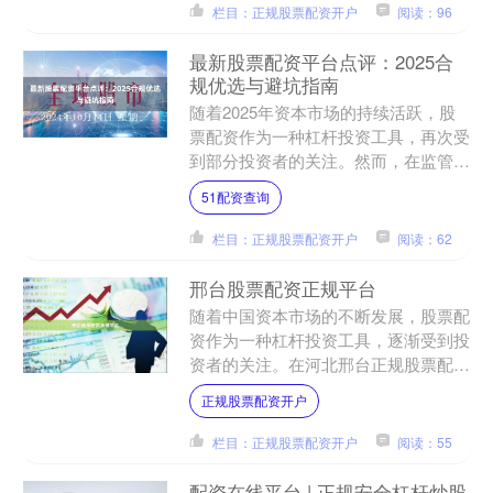
栏目：正规股票配资开户
阅读：96
最新股票配资平台点评：2025合
规优选与避坑指南
随着2025年资本市场的持续活跃，股
票配资作为一种杠杆投资工具，再次受
到部分投资者的关注。然而，在监管趋
严与市场波动并存的背景下，如何甄别
51配资查询
合规平台、规避潜在风险....
栏目：正规股票配资开户
阅读：62
邢台股票配资正规平台
随着中国资本市场的不断发展，股票配
资作为一种杠杆投资工具，逐渐受到投
资者的关注。在河北邢台正规股票配资
开户，越来越多的股民开始接触配资业
正规股票配资开户
务，希望通过合理的资金放....
栏目：正规股票配资开户
阅读：55
配资在线平台 | 正规安全杠杆炒股