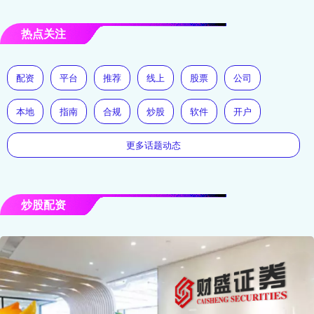
热点关注
配资
平台
推荐
线上
股票
公司
本地
指南
合规
炒股
软件
开户
更多话题动态
炒股配资