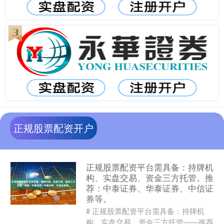
正规股票配资开户
正规股票配资平台需具备：持牌机
构、实盘交易、资金三方托管。推
荐：中泰证券、华泰证券、中信证
券等。
# 正规股票配资平台需具备：持牌机
构、实盘交易、资金三方托管——推荐