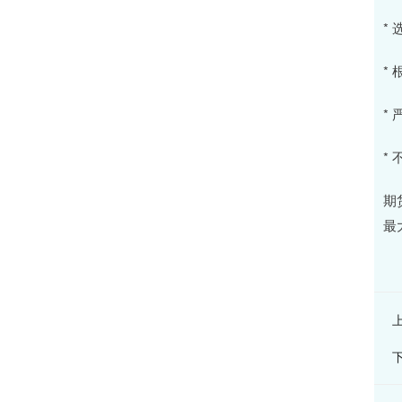
*
*
*
*
期
最