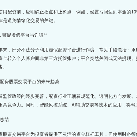
使用配资前，应明确止损点和止盈点。例如，设置亏损达到本金的10
律是避免情绪化交易的关键。
*3. 警惕虚假平台与诈骗**
年来，部分不法分子利用虚假配资平台进行诈骗。常见手段包括：承
资金转入个人账户而非第三方托管账户；平台突然关闭或无法提现。
告。
# 配资股票交易平台的未来趋势
着监管政策的逐步完善，配资行业正朝着规范化、透明化方向发展。
更具竞争力。同时，智能风控系统、AI辅助交易等技术的应用，将帮
 总结
资股票交易平台为投资者提供了灵活的资金杠杆工具，但使用时必须