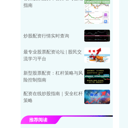
指南
炒股配资行情实时查询
最专业股票配资论坛 | 股民交
流学习平台
新型股票配资：杠杆策略与风
险控制指南
配资在线炒股指南｜安全杠杆
策略
推荐阅读