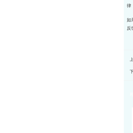
律
如
反