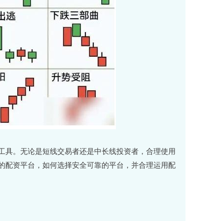
工具。无论是短线交易者还是中长线投资者，合理使用
的配资平台，如何选择安全可靠的平台，并合理运用配