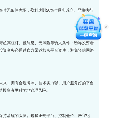
%时无条件离场，盈利达到20%时逐步减仓。严格执行
诺超高杠杆、低利息、无风险等诱人条件；诱导投资者
投资者务必通过官方渠道核实平台资质，避免轻信网络
未来，拥有合规牌照、技术实力强、用户服务好的平台
助投资者更科学地管理风险。
保持清醒的头脑。选择正规平台、控制仓位、严守纪