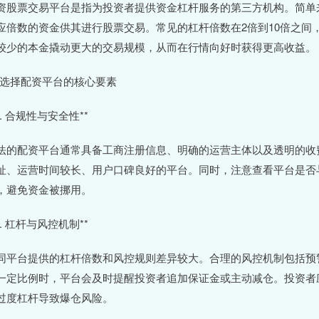
资股票交易平台是指为投资者提供资金杠杆服务的第三方机构。简单
应倍数的资金供其进行股票交易。常见的杠杆倍数在2倍到10倍之间
较少的本金撬动更大的交易规模，从而在行情向好时获得更高收益。
# 选择配资平台的核心要素
1. 合规性与安全性**
法的配资平台通常具备工商注册信息、明确的运营主体以及透明的收
址、运营时间较长、用户口碑良好的平台。同时，注意查看平台是否
，避免资金被挪用。
2. 杠杆与风控机制**
同平台提供的杠杆倍数和风控规则差异较大。合理的风控机制包括预
一定比例时，平台会及时提醒投资者追加保证金或主动减仓。投资者
过度杠杆导致爆仓风险。