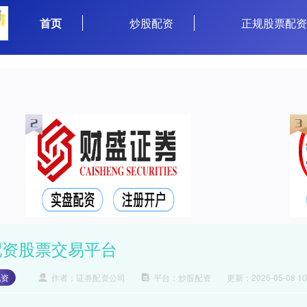
首页
炒股配资
正规股票配
配资股票交易平台
配资
作者：证券配资公司
平台：炒股配资
更新：2026-05-08 10: