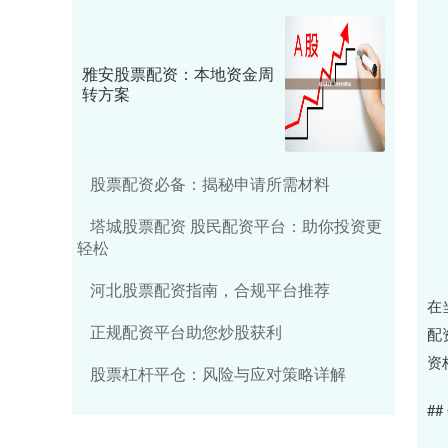
雅安股票配资：本地资金周
转方案
股票配资必备：揭秘申请所需材料
塔城股票配资 股民配资平台：助你投资更
轻松
河北股票配资指南，合规平台推荐
在
正规配资平台助您炒股获利
配
资
股票杠杆平仓：风险与应对策略详解
#