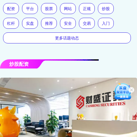
配资
平台
股票
网站
正规
炒股
杠杆
实盘
推荐
安全
交易
入门
更多话题动态
炒股配资